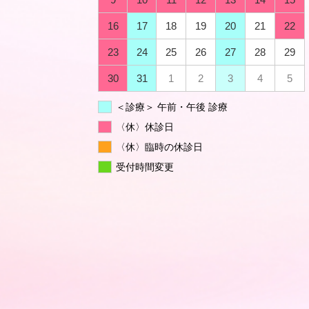
16
17
18
19
20
21
22
23
24
25
26
27
28
29
30
31
1
2
3
4
5
＜診療＞ 午前・午後 診療
〈休〉休診日
〈休〉臨時の休診日
受付時間変更